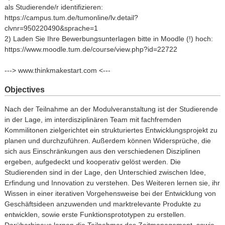
als Studierende/r identifizieren:
https://campus.tum.de/tumonline/lv.detail?
clvnr=950220490&sprache=1
2) Laden Sie Ihre Bewerbungsunterlagen bitte in Moodle (!) hoch:
https://www.moodle.tum.de/course/view.php?id=22722
Objectives
Nach der Teilnahme an der Modulveranstaltung ist der Studierende
in der Lage, im interdisziplinären Team mit fachfremden
Kommilitonen zielgerichtet ein strukturiertes Entwicklungsprojekt zu
planen und durchzuführen. Außerdem können Widersprüche, die
sich aus Einschränkungen aus den verschiedenen Disziplinen
ergeben, aufgedeckt und kooperativ gelöst werden. Die
Studierenden sind in der Lage, den Unterschied zwischen Idee,
Erfindung und Innovation zu verstehen. Des Weiteren lernen sie, ihr
Wissen in einer iterativen Vorgehensweise bei der Entwicklung von
Geschäftsideen anzuwenden und marktrelevante Produkte zu
entwicklen, sowie erste Funktionsprototypen zu erstellen.
Darüberhinaus lernen die Teilnehmer das Zeitmanagement, sowie