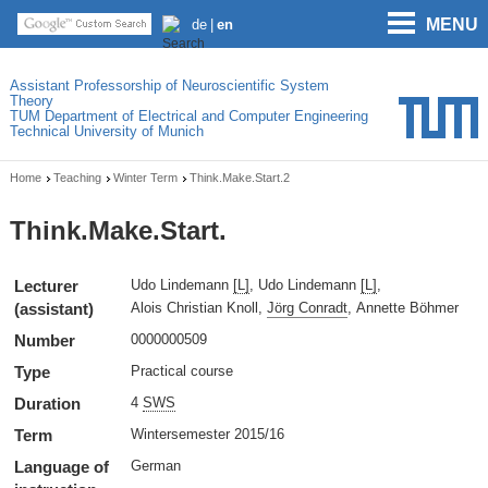
MENU
de
en
Assistant Professorship of Neuroscientific System
Theory
TUM Department of Electrical and Computer Engineering
Technical University of Munich
Home
Teaching
Winter Term
Think.Make.Start.2
Think.Make.Start.
Lecturer
Udo Lindemann
[L]
Udo Lindemann
[L]
(assistant)
Alois Christian Knoll
Jörg Conradt
Annette Böhmer
Number
0000000509
Type
Practical course
Duration
4
SWS
Term
Wintersemester 2015/16
Language of
German